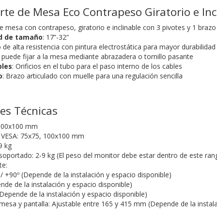
rte de Mesa Eco Contrapeso Giratorio e Inc
e mesa con contrapeso, giratorio e inclinable con 3 pivotes y 1 brazo
d de tamaño
: 17”-32”
o de alta resistencia con pintura electrostática para mayor durabilidad
e puede fijar a la mesa mediante abrazadera o tornillo pasante
bles
: Orificios en el tubo para el paso interno de los cables
o
: Brazo articulado con muelle para una regulación sencilla
nes Técnicas
100x100 mm
 VESA: 75x75, 100x100 mm
9 kg
oportado: 2-9 kg (El peso del monitor debe estar dentro de este ra
te:
º / +90º (Depende de la instalación y espacio disponible)
nde de la instalación y espacio disponible)
Depende de la instalación y espacio disponible)
 mesa y pantalla: Ajustable entre 165 y 415 mm (Depende de la instala