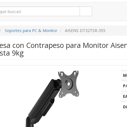
Soportes para PC & Monitor
AISENS DT32TSR-355
esa con Contrapeso para Monitor Aisen
asta 9kg
M
P
E
Di