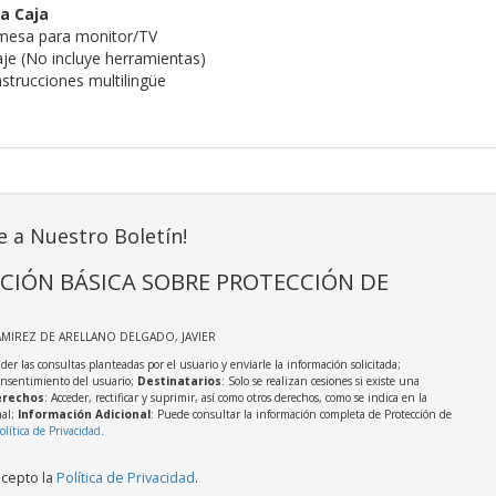
a Caja
 mesa para monitor/TV
aje (No incluye herramientas)
nstrucciones multilingüe
e a Nuestro Boletín!
CIÓN BÁSICA SOBRE PROTECCIÓN DE
AMIREZ DE ARELLANO DELGADO, JAVIER
der las consultas planteadas por el usuario y enviarle la información solicitada;
onsentimiento del usuario;
Destinatarios
: Solo se realizan cesiones si existe una
rechos
: Acceder, rectificar y suprimir, así como otros derechos, como se indica en la
nal;
Información Adicional
: Puede consultar la información completa de Protección de
olítica de Privacidad
.
acepto la
Política de Privacidad
.