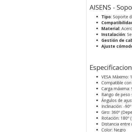
AISENS - Sopo
Tipo
: Soporte d
Compatibilida
Material
: Acer
Instalación
: S
Gestión de ca
Ajuste cómod
Especificacio
VESA Máximo: 
Compatible con
Carga máxima: 
Rango de peso s
Ángulos de ajus
Inclinación: -90
Giro: 360º (Depe
Rotación: 180º (
Distancia entre
Color: Negro