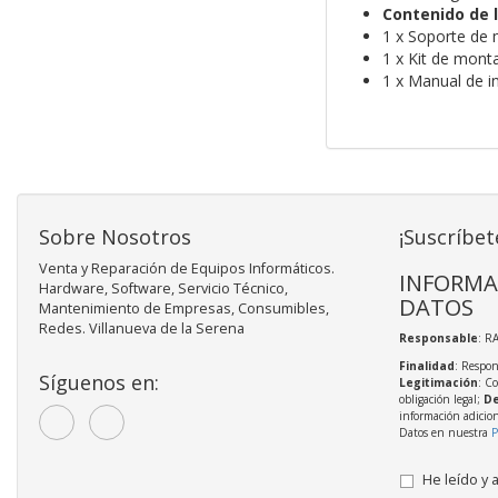
Contenido de l
1 x Soporte de
1 x Kit de mont
1 x Manual de i
Sobre Nosotros
¡Suscríbet
Venta y Reparación de Equipos Informáticos.
INFORMA
Hardware, Software, Servicio Técnico,
DATOS
Mantenimiento de Empresas, Consumibles,
Redes. Villanueva de la Serena
Responsable
: R
Finalidad
: Respon
Síguenos en:
Legitimación
: C
obligación legal;
De
información adicio
Datos en nuestra
P
He leído y 