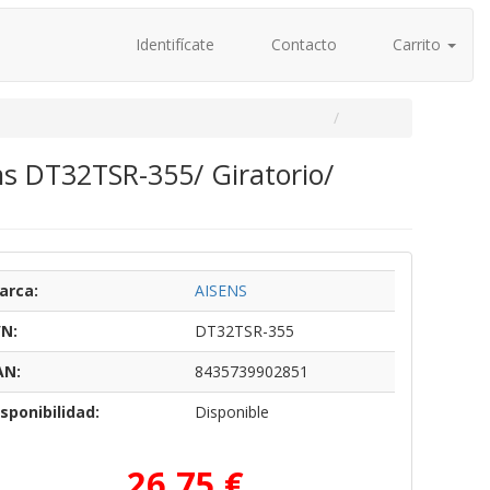
Identifícate
Contacto
Carrito
s DT32TSR-355/ Giratorio/
arca:
AISENS
/N:
DT32TSR-355
AN:
8435739902851
sponibilidad:
Disponible
26,75 €