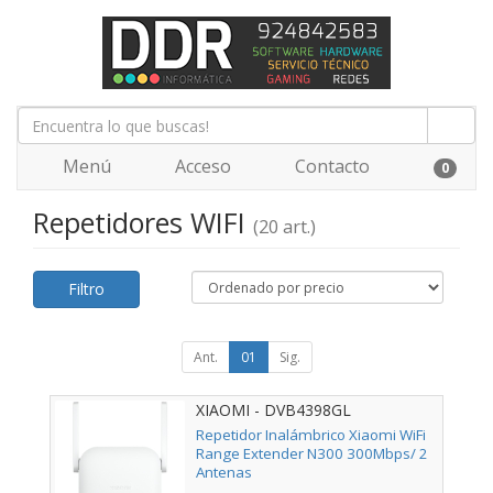
Menú
Acceso
Contacto
0
Repetidores WIFI
(20 art.)
Filtro
Ant.
01
Sig.
XIAOMI - DVB4398GL
Repetidor Inalámbrico Xiaomi WiFi
Range Extender N300 300Mbps/ 2
Antenas