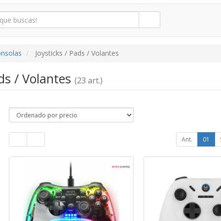
onsolas
Joysticks / Pads / Volantes
ads / Volantes
(23 art.)
Ant.
01