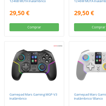
1246B MUTA Inalámbrico
1246W MUTA Inalámb
29,50 €
29,50 €
Comprar
Comprar
Gamepad Mars Gaming MGP-V3
Gamepad Mars Gami
Inalámbrico
Inalámbrico/ Blanco