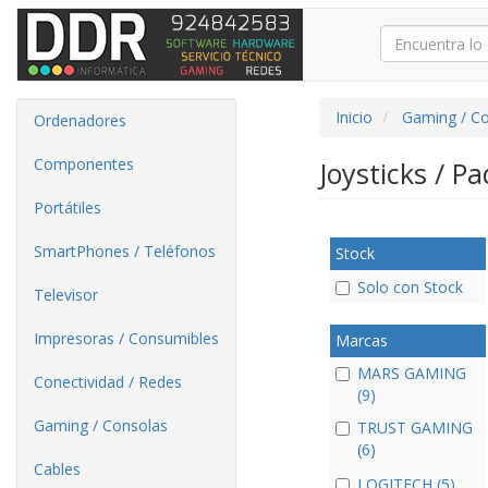
Inicio
Gaming / C
Ordenadores
Componentes
Joysticks / P
Portátiles
SmartPhones / Teléfonos
Stock
Solo con Stock
Televisor
Impresoras / Consumibles
Marcas
MARS GAMING
Conectividad / Redes
(9)
Gaming / Consolas
TRUST GAMING
(6)
Cables
LOGITECH (5)