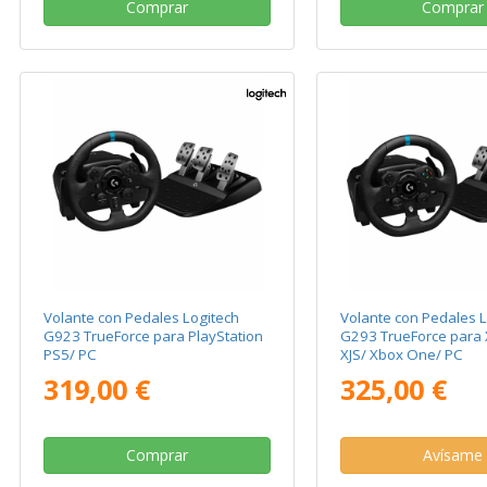
Comprar
Comprar
Volante con Pedales Logitech
Volante con Pedales L
G923 TrueForce para PlayStation
G293 TrueForce para 
PS5/ PC
XJS/ Xbox One/ PC
319,00 €
325,00 €
Comprar
Avísame