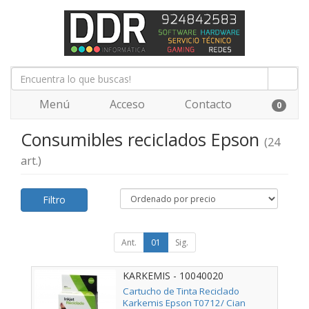
Menú
Acceso
Contacto
0
Consumibles reciclados Epson
(24
art.)
Filtro
Ant.
01
Sig.
KARKEMIS - 10040020
Cartucho de Tinta Reciclado
Karkemis Epson T0712/ Cian