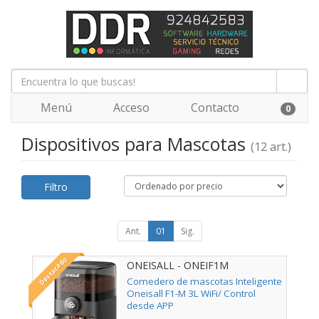
Menú
Acceso
Contacto
0
Dispositivos para Mascotas
(12 art.)
Filtro
Ant.
01
Sig.
Destacado
ONEISALL - ONEIF1M
Comedero de mascotas Inteligente
Oneisall F1-M 3L WiFi/ Control
desde APP