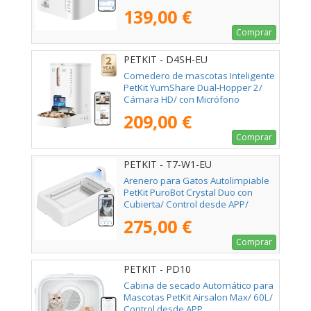
139,00 €
Comprar
PETKIT - D4SH-EU
Comedero de mascotas Inteligente
PetKit YumShare Dual-Hopper 2/
Cámara HD/ con Micrófono
209,00 €
Comprar
PETKIT - T7-W1-EU
Arenero para Gatos Autolimpiable
PetKit PuroBot Crystal Duo con
Cubierta/ Control desde APP/
Blanco
275,00 €
Comprar
PETKIT - PD10
Cabina de secado Automático para
Mascotas PetKit Airsalon Max/ 60L/
Control desde APP