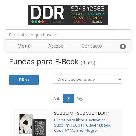
Menú
Acceso
Contacto
0
Fundas para E-Book
(4 art.)
Filtro
Ant.
01
Sig.
SUBBLIM - SUBCUE-1EC011
Funda para libro electrónico
Subblim 1EC011 Clever Ebook
Case 6" Mármol Negro