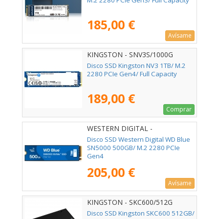
M.2 2280 PCIe Gen3/ Full Capacity
185,00 €
Avísame
KINGSTON - SNV3S/1000G
Disco SSD Kingston NV3 1TB/ M.2
2280 PCIe Gen4/ Full Capacity
189,00 €
Comprar
WESTERN DIGITAL -
WDS500G4B0E
Disco SSD Western Digital WD Blue
SN5000 500GB/ M.2 2280 PCIe
Gen4
205,00 €
Avísame
KINGSTON - SKC600/512G
Disco SSD Kingston SKC600 512GB/