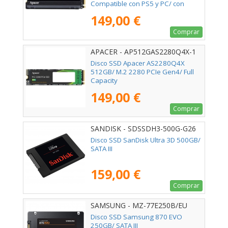
Compatible con PS5 y PC/ con
Disipador de Calor/ Full Capacity
149,00 €
Comprar
APACER - AP512GAS2280Q4X-1
Disco SSD Apacer AS2280Q4X
512GB/ M.2 2280 PCIe Gen4/ Full
Capacity
149,00 €
Comprar
SANDISK - SDSSDH3-500G-G26
Disco SSD SanDisk Ultra 3D 500GB/
SATA III
159,00 €
Comprar
SAMSUNG - MZ-77E250B/EU
Disco SSD Samsung 870 EVO
250GB/ SATA III