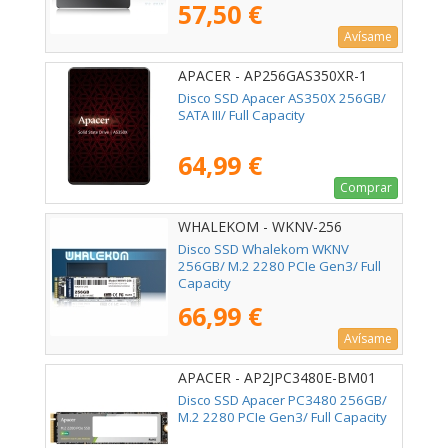
57,50 €
Avísame
APACER - AP256GAS350XR-1
Disco SSD Apacer AS350X 256GB/
SATA III/ Full Capacity
64,99 €
Comprar
WHALEKOM - WKNV-256
Disco SSD Whalekom WKNV
256GB/ M.2 2280 PCIe Gen3/ Full
Capacity
66,99 €
Avísame
APACER - AP2JPC3480E-BM01
Disco SSD Apacer PC3480 256GB/
M.2 2280 PCIe Gen3/ Full Capacity