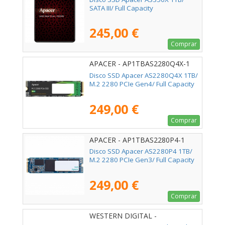
SATA III/ Full Capacity
245,00 €
Comprar
APACER - AP1TBAS2280Q4X-1
Disco SSD Apacer AS2280Q4X 1TB/
M.2 2280 PCIe Gen4/ Full Capacity
249,00 €
Comprar
APACER - AP1TBAS2280P4-1
Disco SSD Apacer AS2280P4 1TB/
M.2 2280 PCIe Gen3/ Full Capacity
249,00 €
Comprar
WESTERN DIGITAL -
WDS100T4B0E