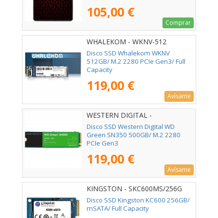
105,00 €
Comprar
WHALEKOM - WKNV-512
Disco SSD Whalekom WKNV
512GB/ M.2 2280 PCIe Gen3/ Full
Capacity
119,00 €
Avísame
WESTERN DIGITAL -
WDS500G2G0C
Disco SSD Western Digital WD
Green SN350 500GB/ M.2 2280
PCIe Gen3
119,00 €
Avísame
KINGSTON - SKC600MS/256G
Disco SSD Kingston KC600 256GB/
mSATA/ Full Capacity