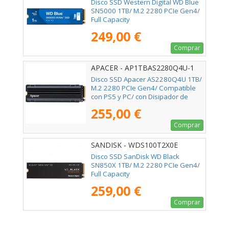
Disco SSD Western Digital WD Blue
SN5000 1TB/ M.2 2280 PCIe Gen4/
Full Capacity
249,00 €
Comprar
APACER - AP1TBAS2280Q4U-1
Disco SSD Apacer AS2280Q4U 1TB/
M.2 2280 PCIe Gen4/ Compatible
con PS5 y PC/ con Disipador de
Calor/ Full Capacity
255,00 €
Comprar
SANDISK - WDS100T2X0E
Disco SSD SanDisk WD Black
SN850X 1TB/ M.2 2280 PCIe Gen4/
Full Capacity
259,00 €
Comprar