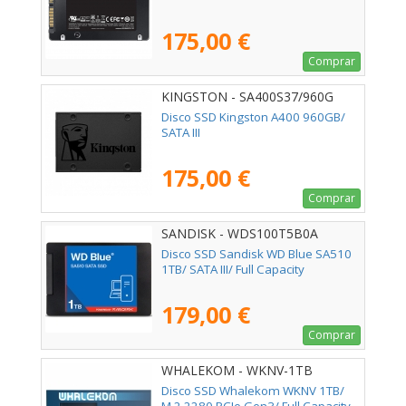
175,00 €
Comprar
KINGSTON - SA400S37/960G
Disco SSD Kingston A400 960GB/
SATA III
175,00 €
Comprar
SANDISK - WDS100T5B0A
Disco SSD Sandisk WD Blue SA510
1TB/ SATA III/ Full Capacity
179,00 €
Comprar
WHALEKOM - WKNV-1TB
Disco SSD Whalekom WKNV 1TB/