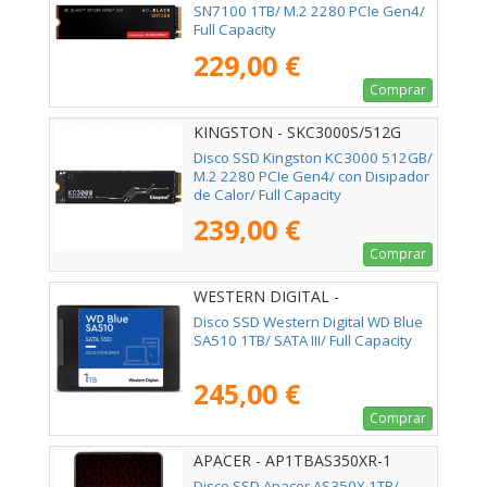
SN7100 1TB/ M.2 2280 PCIe Gen4/
Full Capacity
229,00 €
Comprar
KINGSTON - SKC3000S/512G
Disco SSD Kingston KC3000 512GB/
M.2 2280 PCIe Gen4/ con Disipador
de Calor/ Full Capacity
239,00 €
Comprar
WESTERN DIGITAL -
WDS100T3B0A
Disco SSD Western Digital WD Blue
SA510 1TB/ SATA III/ Full Capacity
245,00 €
Comprar
APACER - AP1TBAS350XR-1
Disco SSD Apacer AS350X 1TB/