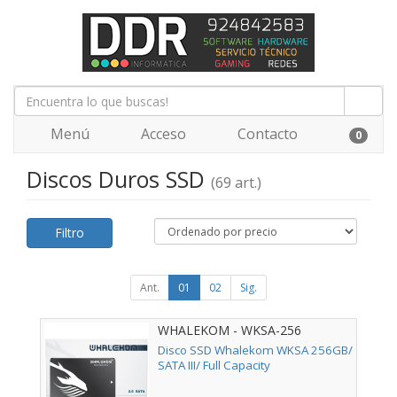
Menú
Acceso
Contacto
0
Discos Duros SSD
(69 art.)
Filtro
Ant.
01
02
Sig.
WHALEKOM - WKSA-256
Disco SSD Whalekom WKSA 256GB/
SATA III/ Full Capacity