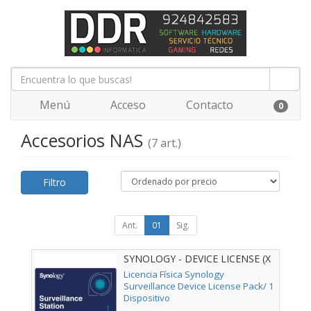
Menú
Acceso
Contacto
0
Accesorios NAS
(7 art.)
Filtro
Ant.
01
Sig.
SYNOLOGY - DEVICE LICENSE (X
1)
Licencia Física Synology
Surveillance Device License Pack/ 1
Dispositivo