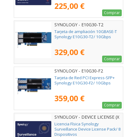
225,00 €
Comprar
SYNOLOGY - E10G30-T2
Tarjeta de ampliación 10GBASE-T
Synology E10G30-T2/ 10Gbps
329,00 €
Comprar
SYNOLOGY - E10G30-F2
Tarjeta de Red PCI Express-SFP+
Synology E10G30-F2/ 10Gbps
359,00 €
Comprar
SYNOLOGY - DEVICE LICENSE (X
8)
Licencia Física Synology
Surveillance Device License Pack/ 8
Dispositivos