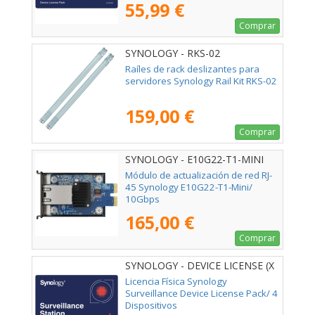
55,99 €
Comprar
SYNOLOGY - RKS-02
Raíles de rack deslizantes para
servidores Synology Rail Kit RKS-02
159,00 €
Comprar
SYNOLOGY - E10G22-T1-MINI
Módulo de actualización de red RJ-
45 Synology E10G22-T1-Mini/
10Gbps
165,00 €
Comprar
SYNOLOGY - DEVICE LICENSE (X
4)
Licencia Física Synology
Surveillance Device License Pack/ 4
Dispositivos