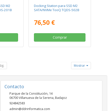
 SSD M2
Docking Station para SSD M2
DS-201B
SATA/NVMe TooQ TQDS-502B
76,50 €
Comprar
Sig.
Mostrar
Contacto
Parque de la Constitución, 14
06700
Villanueva de la Serena
,
Badajoz
924842583
admin@ddrinformatica.com