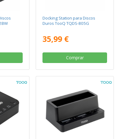
Discos
Docking Station para Discos
02BW
Duros TooQ TQDS-805G
35,99 €
Comprar