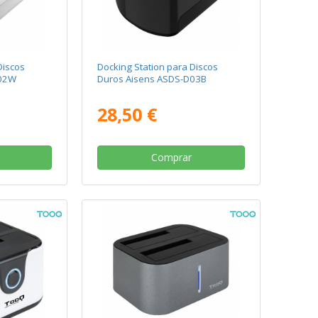
Discos
Docking Station para Discos
D02W
Duros Aisens ASDS-D03B
28,50 €
Comprar