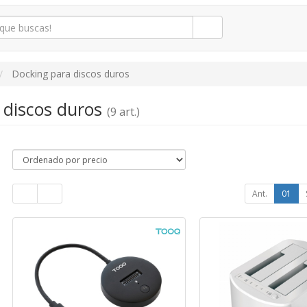
Docking para discos duros
 discos duros
(9 art.)
Ant.
01