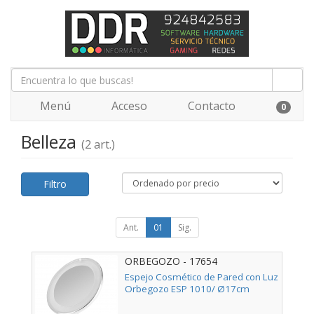
Menú
Acceso
Contacto
0
Belleza
(2 art.)
Filtro
Ant.
01
Sig.
ORBEGOZO - 17654
Espejo Cosmético de Pared con Luz
Orbegozo ESP 1010/ Ø17cm