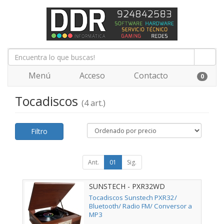
Menú
Acceso
Contacto
0
Tocadiscos
(4 art.)
Filtro
Ant.
01
Sig.
SUNSTECH - PXR32WD
Tocadiscos Sunstech PXR32/
Bluetooth/ Radio FM/ Conversor a
MP3