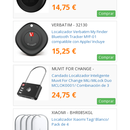
14,75 €
Comprar
VERBATIM - 32130
Localizador Verbatim My Finder
Bluetooth Tracker MYF-01
compatible con Apple/ Incluye
Llavero y Pila/ Negro
15,25 €
Comprar
MUVIT FOR CHANGE -
MCLOK0001
Candado Localizador Inteligente
Muvit For Change MiLi MiLock Duo
MCLOK0001/ Combinación de 3
Dígitos
24,75 €
Comprar
XIAOMI - BHR08SKGL
Localizador Xiaomi Tag/ Blanco/
Pack de 4