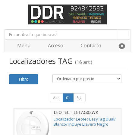
Menú
Acceso
Contacto
0
Localizadores TAG
(16 art.)
Filtro
Ant.
01
Sig.
LEOTEC - LETAG02WK
Localizador Leotec EasyTag Dual/
Blanco/ Incluye Llavero Negro