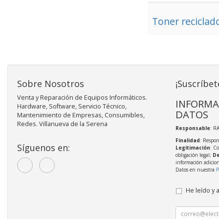
Toner recicla
Sobre Nosotros
¡Suscríbet
Venta y Reparación de Equipos Informáticos.
INFORMA
Hardware, Software, Servicio Técnico,
DATOS
Mantenimiento de Empresas, Consumibles,
Redes. Villanueva de la Serena
Responsable
: R
Finalidad
: Respon
Síguenos en:
Legitimación
: C
obligación legal;
De
información adicio
Datos en nuestra
P
He leído y 