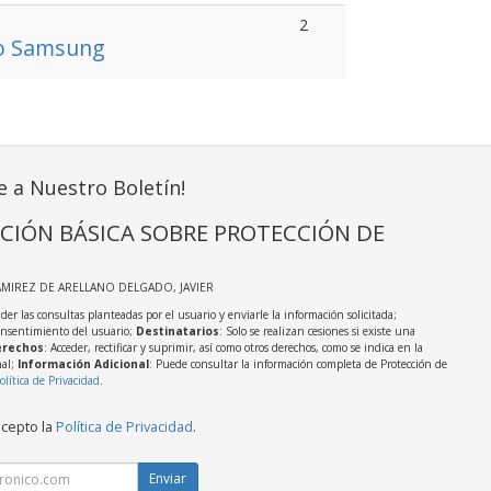
2
do Samsung
e a Nuestro Boletín!
CIÓN BÁSICA SOBRE PROTECCIÓN DE
AMIREZ DE ARELLANO DELGADO, JAVIER
der las consultas planteadas por el usuario y enviarle la información solicitada;
onsentimiento del usuario;
Destinatarios
: Solo se realizan cesiones si existe una
rechos
: Acceder, rectificar y suprimir, así como otros derechos, como se indica en la
nal;
Información Adicional
: Puede consultar la información completa de Protección de
olítica de Privacidad
.
acepto la
Política de Privacidad
.
Enviar