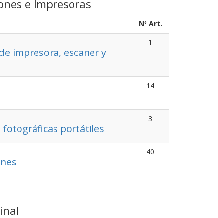
ones e Impresoras
Nº Art.
1
de impresora, escaner y
14
s
3
fotográficas portátiles
40
ones
inal