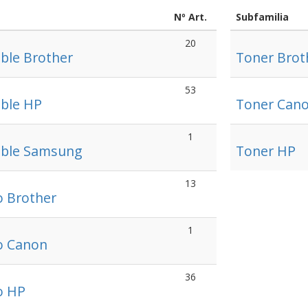
Nº Art.
Subfamilia
20
ble Brother
Toner Brot
53
ble HP
Toner Can
1
ible Samsung
Toner HP
13
o Brother
1
do Canon
36
o HP