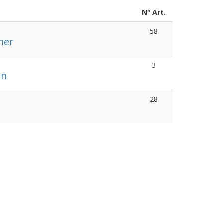
Nº Art.
58
her
3
on
28