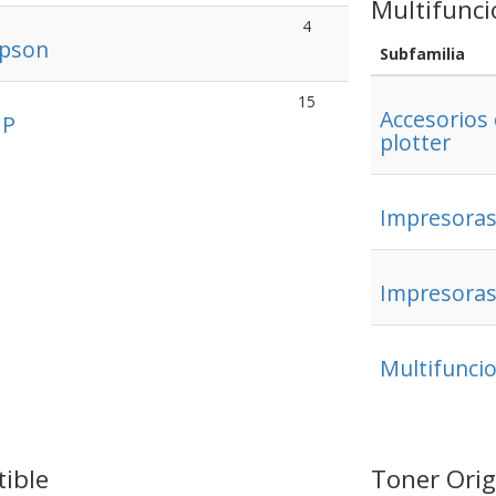
Multifunci
4
Epson
Subfamilia
15
Accesorios 
HP
plotter
Impresora
Impresoras 
Multifunci
ible
Toner Orig