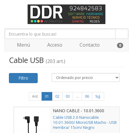
Menú
Acceso
Contacto
0
Cable USB
(203 art.)
Filtro
Ant.
01
02
03
...
06
Sig.
NANO CABLE - 10.01.3600
Cable USB 2.0 Nanocable
10.01.3600/ MicroUSB Macho - USB
Hembra/ 15cm/ Negro