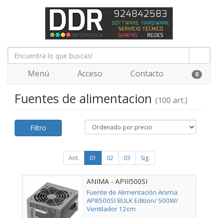
Menú
Acceso
Contacto
0
Fuentes de alimentacion
(100 art.)
Filtro
Ant.
01
02
03
Sig.
ANIMA - APIII500SI
Fuente de Alimentación Anima
APIII500SI BULK Edition/ 500W/
Ventilador 12cm