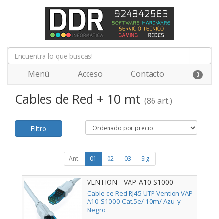
Menú
Acceso
Contacto
0
Cables de Red + 10 mt
(86 art.)
Filtro
Ant.
01
02
03
Sig.
VENTION - VAP-A10-S1000
Cable de Red RJ45 UTP Vention VAP-
A10-S1000 Cat.5e/ 10m/ Azul y
Negro