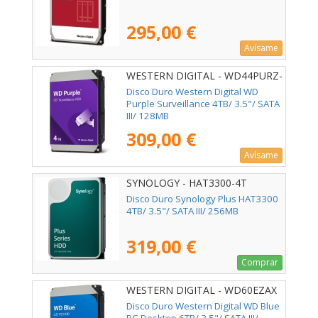
295,00 €
Avísame
WESTERN DIGITAL - WD44PURZ-
85CPDY0
Disco Duro Western Digital WD
Purple Surveillance 4TB/ 3.5"/ SATA
III/ 128MB
309,00 €
Avísame
SYNOLOGY - HAT3300-4T
Disco Duro Synology Plus HAT3300
4TB/ 3.5"/ SATA III/ 256MB
319,00 €
Comprar
WESTERN DIGITAL - WD60EZAX
Disco Duro Western Digital WD Blue