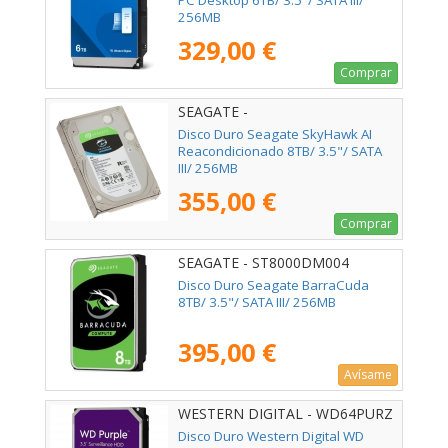
PC Desktop 6TB/ 3.5"/ SATA III/
256MB
329,00 €
Comprar
SEAGATE -
Disco Duro Seagate SkyHawk AI
Reacondicionado 8TB/ 3.5"/ SATA
III/ 256MB
355,00 €
Comprar
SEAGATE - ST8000DM004
Disco Duro Seagate BarraCuda
8TB/ 3.5"/ SATA III/ 256MB
395,00 €
Avísame
WESTERN DIGITAL - WD64PURZ
Disco Duro Western Digital WD