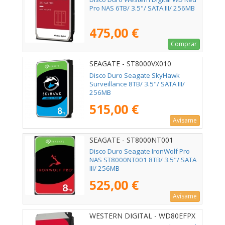
Pro NAS 6TB/ 3.5"/ SATA III/ 256MB
475,00 €
Comprar
SEAGATE - ST8000VX010
Disco Duro Seagate SkyHawk
Surveillance 8TB/ 3.5"/ SATA III/
256MB
515,00 €
Avísame
SEAGATE - ST8000NT001
Disco Duro Seagate IronWolf Pro
NAS ST8000NT001 8TB/ 3.5"/ SATA
III/ 256MB
525,00 €
Avísame
WESTERN DIGITAL - WD80EFPX