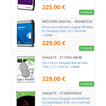
225,00 €
Comprar
WESTERN DIGITAL - WD40EZZX
Disco Duro Western Digital WD Blue
PC Desktop 4TB/ 3.5"/ SATA III/
128MB
229,00 €
Comprar
SEAGATE - ST1000LM048
Disco Duro Seagate BarraCuda
1TB/ 2.5"/ SATA III/ 128MB
229,00 €
Comprar
SEAGATE - ST2000VN003
Disco Duro Seagate IronWolf NAS
ST2000VN003 2TB/ 3.5"/ SATA III/