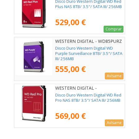
Disco Duro Western Digital WD Red
Plus NAS 8TB/ 3.5"/ SATA III/ 256MB
529,00 €
Comprar
WESTERN DIGITAL - WD85PURZ
Disco Duro Western Digital WD
Purple Surveillance 8TB/ 3.5"/ SATA
III/ 256MB
555,00 €
Avísame
WESTERN DIGITAL -
WD8005FFBX
Disco Duro Western Digital WD Red
Pro NAS 8TB/ 3.5"/ SATA III/ 256MB
569,00 €
Avísame