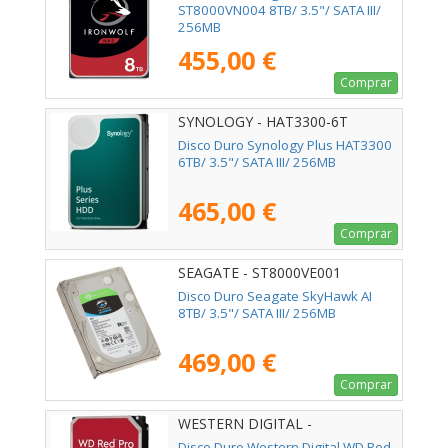
ST8000VN004 8TB/ 3.5"/ SATA III/
256MB
455,00 €
Comprar
SYNOLOGY - HAT3300-6T
Disco Duro Synology Plus HAT3300
6TB/ 3.5"/ SATA III/ 256MB
465,00 €
Comprar
SEAGATE - ST8000VE001
Disco Duro Seagate SkyHawk AI
8TB/ 3.5"/ SATA III/ 256MB
469,00 €
Comprar
WESTERN DIGITAL -
WD6005FFBX
Disco Duro Western Digital WD Red