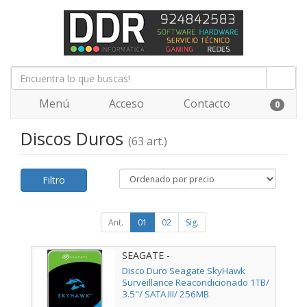
Menú
Acceso
Contacto
0
Discos Duros
(63 art.)
Filtro
Ant.
01
02
Sig.
SEAGATE -
Disco Duro Seagate SkyHawk
Surveillance Reacondicionado 1TB/
3.5"/ SATA III/ 256MB