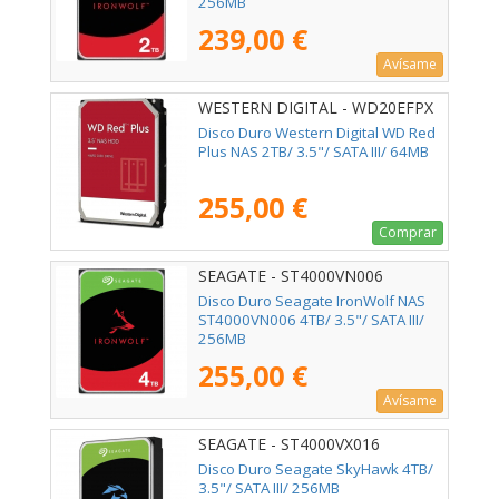
256MB
239,00 €
Avísame
WESTERN DIGITAL - WD20EFPX
Disco Duro Western Digital WD Red
Plus NAS 2TB/ 3.5"/ SATA III/ 64MB
255,00 €
Comprar
SEAGATE - ST4000VN006
Disco Duro Seagate IronWolf NAS
ST4000VN006 4TB/ 3.5"/ SATA III/
256MB
255,00 €
Avísame
SEAGATE - ST4000VX016
Disco Duro Seagate SkyHawk 4TB/
3.5"/ SATA III/ 256MB