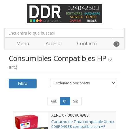
Menú
Acceso
Contacto
0
Consumibles Compatibles HP
(2
art.)
Filtro
Ant.
01
Sig.
XEROX - 006R04988
Cartucho de Tinta compatible Xerox
006R04988 compatible con HP