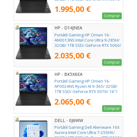
16"/ Sin Sistema Operativo
1.995,00 €
Comprar
HP - D14JNEA
Portátil Gaming HP Omen 16-
AN0013NS Intel Core Ultra 9-285H/
32GB/ 1TB SSD/ GeForce RTX 5060/
16"/ Sin Sistema Operativo
2.035,00 €
Comprar
HP - BK5X6EA
Portátil Gaming HP Omen 16-
AP0024NS Ryzen AI 9-365/ 32GB/
1TB SSD/ GeForce RTX 5070/ 16"/
Sin Sistema Operativo
2.065,00 €
Comprar
DELL - 0J6WW
Portátil Gaming Dell Alienware 16X
Aurora Intel Core Ultra 7-255HX/