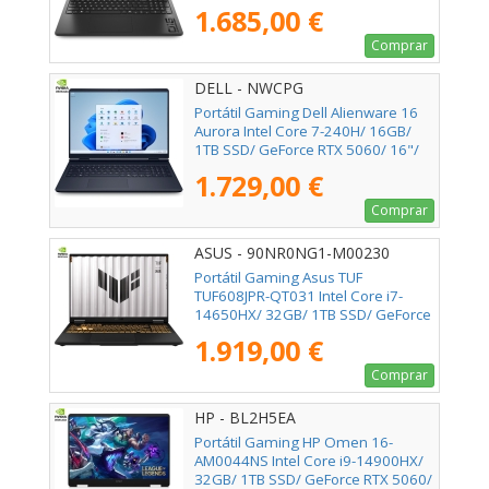
Sin Sistema Operativo
1.685,00 €
Comprar
DELL - NWCPG
Portátil Gaming Dell Alienware 16
Aurora Intel Core 7-240H/ 16GB/
1TB SSD/ GeForce RTX 5060/ 16"/
Win11
1.729,00 €
Comprar
ASUS - 90NR0NG1-M00230
Portátil Gaming Asus TUF
TUF608JPR-QT031 Intel Core i7-
14650HX/ 32GB/ 1TB SSD/ GeForce
RTX 5070/ 16"/ Sin Sistema
1.919,00 €
Operativo
Comprar
HP - BL2H5EA
Portátil Gaming HP Omen 16-
AM0044NS Intel Core i9-14900HX/
32GB/ 1TB SSD/ GeForce RTX 5060/