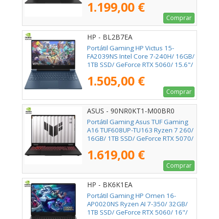
1.199,00 €
Comprar
HP - BL2B7EA
Portátil Gaming HP Victus 15-
FA2039NS Intel Core 7-240H/ 16GB/
1TB SSD/ GeForce RTX 5060/ 15.6"/
Sin Sistema Operativo
1.505,00 €
Comprar
ASUS - 90NR0KT1-M00BR0
Portátil Gaming Asus TUF Gaming
A16 TUF608UP-TU163 Ryzen 7 260/
16GB/ 1TB SSD/ GeForce RTX 5070/
16"/ Sin Sistema Operativo
1.619,00 €
Comprar
HP - BK6K1EA
Portátil Gaming HP Omen 16-
AP0020NS Ryzen AI 7-350/ 32GB/
1TB SSD/ GeForce RTX 5060/ 16"/