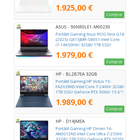
16"/ Sin Sistema Operativo
1.925,00 €
Comprar
ASUS - 90NR0LE1-M00230
Portátil Gaming Asus ROG Strix G18
(2025) G815JMR-S8051 Intel Core
i7-14650HX/ 32GB/ 1TB SSD/
GeForce RTX 5060/ 18"/ Sin
1.979,00 €
Sistema Operativo
Comprar
HP - BL2B7EA 32GB
Portátil Gaming HP Victus 15-
FA2039NS Intel Core 7-240H/ 32GB/
1TB SSD/ GeForce RTX 5060/ 15.6"/
Sin Sistema Operativo
1.989,00 €
Comprar
HP - D14JMEA
Portátil Gaming HP Omen 16-
AN0012NS Intel Core Ultra 7-255H/
32GB/ 1TB SSD/ GeForce RTX 5070/