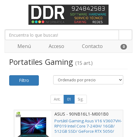
Menú
Acceso
Contacto
0
Portatiles Gaming
(15 art.)
Filtro
Ant.
01
Sig.
ASUS - 90NB16L1-M001B0
Portátil Gaming Asus V16 V3607VH-
RP019 Intel Core 7-240H/ 16GB/
512GB SSD/ GeForce RTX 5050/
16"/ Sin Sistema Operativo