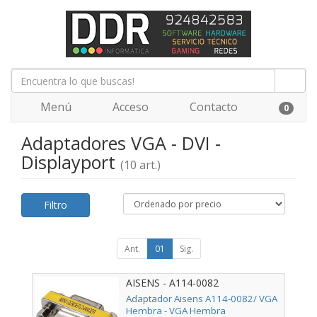
Menú
Acceso
Contacto
0
Adaptadores VGA - DVI -
Displayport
(10 art.)
Filtro
Ant.
01
Sig.
AISENS - A114-0082
Adaptador Aisens A114-0082/ VGA
Hembra - VGA Hembra