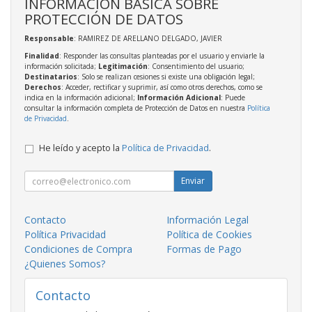
INFORMACIÓN BÁSICA SOBRE
PROTECCIÓN DE DATOS
Responsable
: RAMIREZ DE ARELLANO DELGADO, JAVIER
Finalidad
: Responder las consultas planteadas por el usuario y enviarle la
información solicitada;
Legitimación
: Consentimiento del usuario;
Destinatarios
: Solo se realizan cesiones si existe una obligación legal;
Derechos
: Acceder, rectificar y suprimir, así como otros derechos, como se
indica en la información adicional;
Información Adicional
: Puede
consultar la información completa de Protección de Datos en nuestra
Política
de Privacidad
.
He leído y acepto la
Política de Privacidad
.
Enviar
Contacto
Información Legal
Política Privacidad
Política de Cookies
Condiciones de Compra
Formas de Pago
¿Quienes Somos?
Contacto