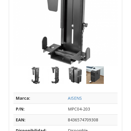
Marca:
AISENS
P/N:
MPC04-203
EAN:
8436574709308
Disponibilidad:
Disponible