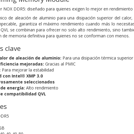
 NOX DDR5: diseñado para quienes exigen lo mejor en rendimiento y 
ico de aleación de aluminio para una disipación superior del calor
impecable, garantiza el máximo rendimiento cuando más lo necesita
ón QVL se combinan para ofrecer no solo alto rendimiento, sino tamb
n de memoria definitiva para quienes no se conforman con menos.
s clave
alor de aleación de aluminio:
Para una disipación térmica superior
eficiencia mejoradas:
Gracias al PMIC
:
Para mejorar la estabilidad
d con Intel® XMP 3.0
rosamente seleccionados
de energía:
Alto rendimiento
de compatibilidad QVL
nes
DDR5
GB
40-40-40-80