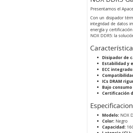
Presentamos el Apacer
Con un disipador térm
integridad de datos 
energía y certificaci
NOX DDR5: la solució
Característica
Disipador de c
Estabilidad y 
ECC integrado
Compatibilida
ICs DRAM rigu
Bajo consumo 
Certificación 
Especificacio
Modelo:
NOX 
Color:
Negro
Capacidad:
16
Latencia (CL):