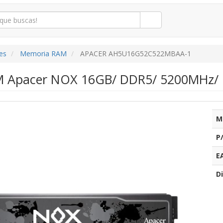
es
Memoria RAM
APACER AH5U16G52C522MBAA-1
 Apacer NOX 16GB/ DDR5/ 5200MHz/ 
M
P
E
Di