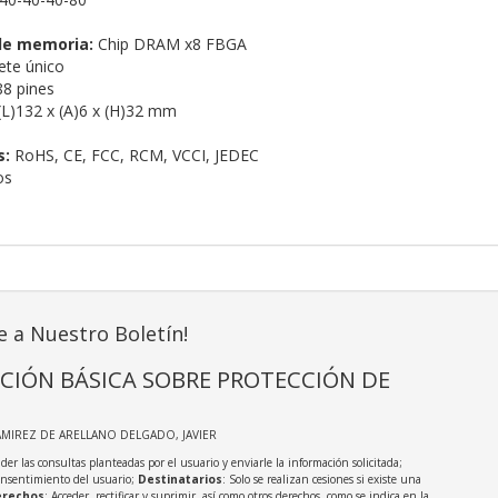
de memoria:
Chip DRAM x8 FBGA
te único
8 pines
L)132 x (A)6 x (H)32 mm
s:
RoHS, CE, FCC, RCM, VCCI, JEDEC
os
e a Nuestro Boletín!
CIÓN BÁSICA SOBRE PROTECCIÓN DE
AMIREZ DE ARELLANO DELGADO, JAVIER
der las consultas planteadas por el usuario y enviarle la información solicitada;
onsentimiento del usuario;
Destinatarios
: Solo se realizan cesiones si existe una
rechos
: Acceder, rectificar y suprimir, así como otros derechos, como se indica en la