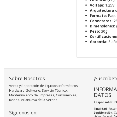
Voltaje:
1.25V
Arquitectura 
Formato:
Paque
Conectores:
28
Dimensiones:
(
Peso:
30g
Certificacione
Garantía:
3 añ
Sobre Nosotros
¡Suscríbet
Venta y Reparación de Equipos Informáticos.
INFORMA
Hardware, Software, Servicio Técnico,
DATOS
Mantenimiento de Empresas, Consumibles,
Redes. Villanueva de la Serena
Responsable
: R
Finalidad
: Respon
Síguenos en:
Legitimación
: C
obligación legal;
De