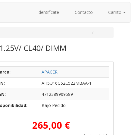
Identifícate
Contacto
Carrito
1.25V/ CL40/ DIMM
arca:
APACER
/N:
AH5U16G52C522MBAA-1
AN:
4712389909589
sponibilidad:
Bajo Pedido
265,00 €