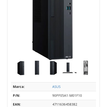
Marca:
ASUS
P/N:
90PF05A1-M01F10
EAN:
4711636458382