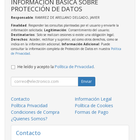
INFORMACIÓN BÁSICA SOBRE
PROTECCIÓN DE DATOS
Responsable
: RAMIREZ DE ARELLANO DELGADO, JAVIER
Finalidad
: Responder las consultas planteadas por el usuario y enviarle la
información solicitada;
Legitimación
: Consentimiento del usuario;
Destinatarios
: Solo se realizan cesiones si existe una obligación legal;
Derechos
: Acceder, rectificar y suprimir, así como otros derechos, como se
indica en la información adicional;
Información Adicional
: Puede
consultar la información completa de Protección de Datos en nuestra
Política
de Privacidad
.
He leído y acepto la
Política de Privacidad
.
Enviar
Contacto
Información Legal
Política Privacidad
Política de Cookies
Condiciones de Compra
Formas de Pago
¿Quienes Somos?
Contacto