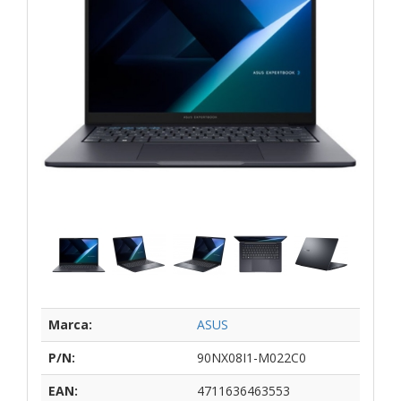
Marca:
ASUS
P/N:
90NX08I1-M022C0
EAN:
4711636463553