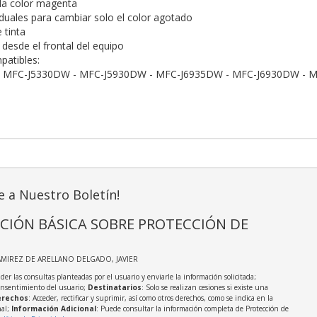
da color magenta
iduales para cambiar solo el color agotado
 tinta
n desde el frontal del equipo
patibles:
 MFC-J5330DW - MFC-J5930DW - MFC-J6935DW - MFC-J6930DW - 
e a Nuestro Boletín!
CIÓN BÁSICA SOBRE PROTECCIÓN DE
AMIREZ DE ARELLANO DELGADO, JAVIER
der las consultas planteadas por el usuario y enviarle la información solicitada;
onsentimiento del usuario;
Destinatarios
: Solo se realizan cesiones si existe una
rechos
: Acceder, rectificar y suprimir, así como otros derechos, como se indica en la
nal;
Información Adicional
: Puede consultar la información completa de Protección de