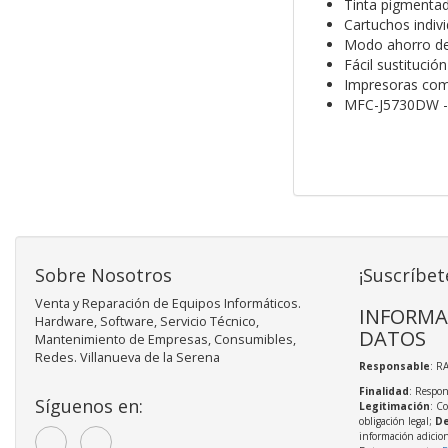
Tinta pigmenta
Cartuchos indiv
Modo ahorro de
Fácil sustitució
Impresoras com
MFC-J5730DW -
Sobre Nosotros
¡Suscríbet
Venta y Reparación de Equipos Informáticos.
INFORMA
Hardware, Software, Servicio Técnico,
DATOS
Mantenimiento de Empresas, Consumibles,
Redes. Villanueva de la Serena
Responsable
: R
Finalidad
: Respon
Síguenos en:
Legitimación
: C
obligación legal;
De
información adicio