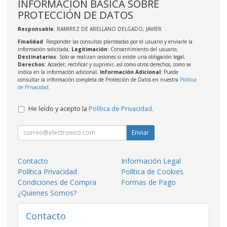
INFORMACIÓN BÁSICA SOBRE
PROTECCIÓN DE DATOS
Responsable
: RAMIREZ DE ARELLANO DELGADO, JAVIER
Finalidad
: Responder las consultas planteadas por el usuario y enviarle la
información solicitada;
Legitimación
: Consentimiento del usuario;
Destinatarios
: Solo se realizan cesiones si existe una obligación legal;
Derechos
: Acceder, rectificar y suprimir, así como otros derechos, como se
indica en la información adicional;
Información Adicional
: Puede
consultar la información completa de Protección de Datos en nuestra
Política
de Privacidad
.
He leído y acepto la
Política de Privacidad
.
Enviar
Contacto
Información Legal
Política Privacidad
Política de Cookies
Condiciones de Compra
Formas de Pago
¿Quienes Somos?
Contacto