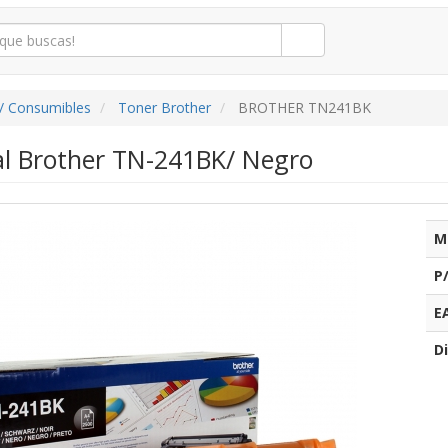
/ Consumibles
Toner Brother
BROTHER TN241BK
al Brother TN-241BK/ Negro
M
P
E
Di