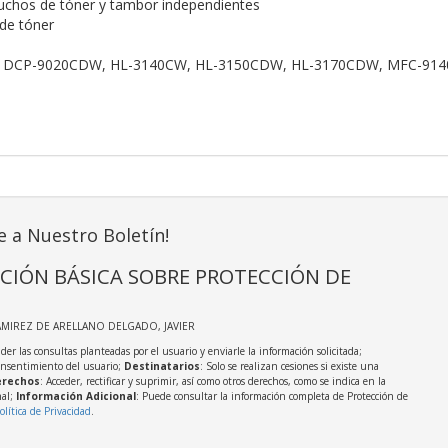
uchos de tóner y tambor independientes
de tóner
 DCP-9020CDW, HL-3140CW, HL-3150CDW, HL-3170CDW, MFC-9
e a Nuestro Boletín!
CIÓN BÁSICA SOBRE PROTECCIÓN DE
AMIREZ DE ARELLANO DELGADO, JAVIER
der las consultas planteadas por el usuario y enviarle la información solicitada;
onsentimiento del usuario;
Destinatarios
: Solo se realizan cesiones si existe una
rechos
: Acceder, rectificar y suprimir, así como otros derechos, como se indica en la
nal;
Información Adicional
: Puede consultar la información completa de Protección de
olítica de Privacidad
.