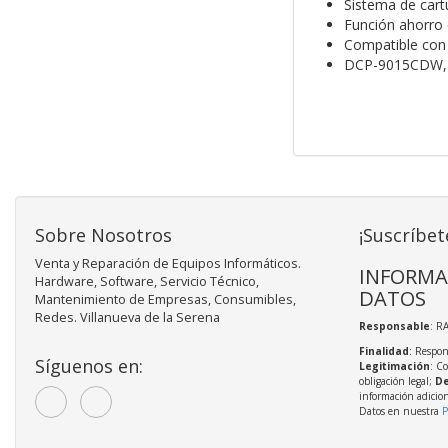
Sistema de cart
Función ahorro 
Compatible con
DCP-9015CDW,
Sobre Nosotros
¡Suscríbet
Venta y Reparación de Equipos Informáticos.
INFORMA
Hardware, Software, Servicio Técnico,
DATOS
Mantenimiento de Empresas, Consumibles,
Redes. Villanueva de la Serena
Responsable
: R
Finalidad
: Respon
Síguenos en:
Legitimación
: C
obligación legal;
De
información adicio
Datos en nuestra
P