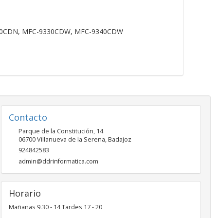
140CDN, MFC-9330CDW, MFC-9340CDW
Contacto
Parque de la Constitución, 14
06700
Villanueva de la Serena
,
Badajoz
924842583
admin@ddrinformatica.com
Horario
Mañanas 9.30 - 14 Tardes 17 - 20