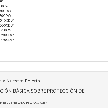
n:
210CW
230CDW
270CDW
L3510CDW
L3550CDW
3710CW
L3750CDW
L3770CDW
e a Nuestro Boletín!
CIÓN BÁSICA SOBRE PROTECCIÓN DE
AMIREZ DE ARELLANO DELGADO, JAVIER