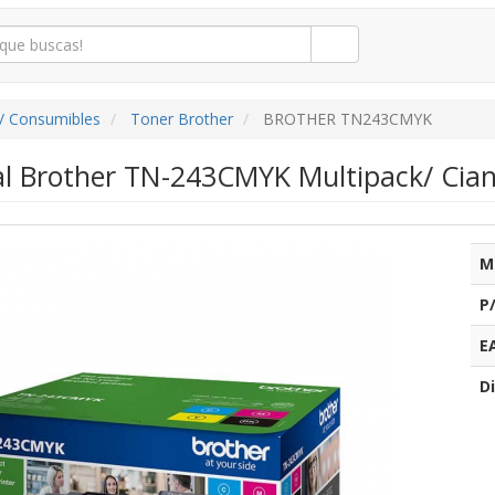
/ Consumibles
Toner Brother
BROTHER TN243CMYK
al Brother TN-243CMYK Multipack/ Cian
M
P
E
Di