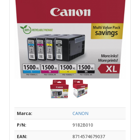
Marca:
CANON
P/N:
9182B010
EAN:
8714574679037