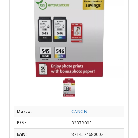
Marca:
CANON
P/N:
8287B008
EAN:
8714574680002