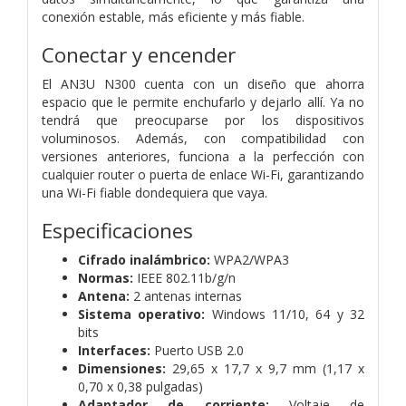
conexión estable, más eficiente y más fiable.
Conectar y encender
El AN3U N300 cuenta con un diseño que ahorra
espacio que le permite enchufarlo y dejarlo allí. Ya no
tendrá que preocuparse por los dispositivos
voluminosos. Además, con compatibilidad con
versiones anteriores, funciona a la perfección con
cualquier router o puerta de enlace Wi-Fi, garantizando
una Wi-Fi fiable dondequiera que vaya.
Especificaciones
Cifrado inalámbrico:
WPA2/WPA3
Normas:
IEEE 802.11b/g/n
Antena:
2 antenas internas
Sistema operativo:
Windows 11/10, 64 y 32
bits
Interfaces:
Puerto USB 2.0
Dimensiones:
29,65 x 17,7 x 9,7 mm (1,17 x
0,70 x 0,38 pulgadas)
Adaptador de corriente:
Voltaje de