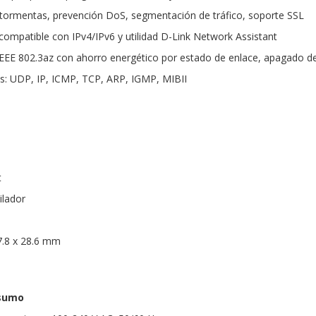
 tormentas, prevención DoS, segmentación de tráfico, soporte SSL
compatible con IPv4/IPv6 y utilidad D-Link Network Assistant
 IEEE 802.3az con ahorro energético por estado de enlace, apagado d
s: UDP, IP, ICMP, TCP, ARP, IGMP, MIBII
t
ilador
7.8 x 28.6 mm
nsumo