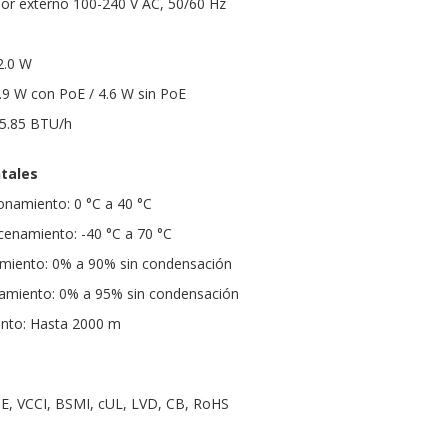
or externo 100-240 V AC, 50/60 Hz
2.0 W
 W con PoE / 4.6 W sin PoE
65.85 BTU/h
tales
onamiento: 0 °C a 40 °C
enamiento: -40 °C a 70 °C
miento: 0% a 90% sin condensación
miento: 0% a 95% sin condensación
ento: Hasta 2000 m
 CE, VCCI, BSMI, cUL, LVD, CB, RoHS