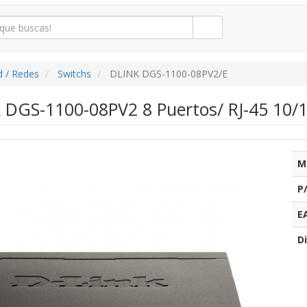
d / Redes
Switchs
DLINK DGS-1100-08PV2/E
k DGS-1100-08PV2 8 Puertos/ RJ-45 10/
M
P
E
Di