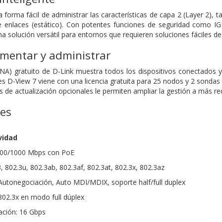
a forma fácil de administrar las características de capa 2 (Layer 2),
e enlaces (estático). Con potentes funciones de seguridad como IG
 solución versátil para entornos que requieren soluciones fáciles de
ementar y administrar
DNA) gratuito de D-Link muestra todos los dispositivos conectados y
es D-View 7 viene con una licencia gratuita para 25 nodos y 2 sonda
s de actualización opcionales le permiten ampliar la gestión a más re
nes
vidad
/100/1000 Mbps con PoE
, 802.3u, 802.3ab, 802.3af, 802.3at, 802.3x, 802.3az
Autonegociación, Auto MDI/MDIX, soporte half/full duplex
 802.3x en modo full dúplex
ción: 16 Gbps