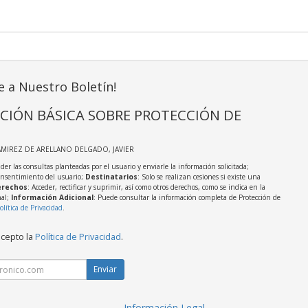
e a Nuestro Boletín!
CIÓN BÁSICA SOBRE PROTECCIÓN DE
AMIREZ DE ARELLANO DELGADO, JAVIER
der las consultas planteadas por el usuario y enviarle la información solicitada;
onsentimiento del usuario;
Destinatarios
: Solo se realizan cesiones si existe una
rechos
: Acceder, rectificar y suprimir, así como otros derechos, como se indica en la
nal;
Información Adicional
: Puede consultar la información completa de Protección de
olítica de Privacidad
.
acepto la
Política de Privacidad
.
Enviar
Información Legal