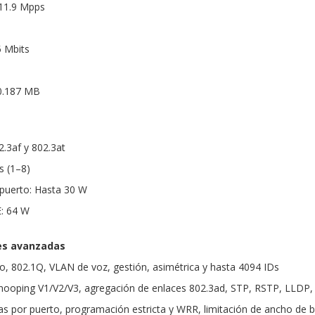
 11.9 Mpps
5 Mbits
0.187 MB
2.3af y 802.3at
s (1–8)
puerto: Hasta 30 W
E: 64 W
es avanzadas
, 802.1Q, VLAN de voz, gestión, asimétrica y hasta 4094 IDs
ooping V1/V2/V3, agregación de enlaces 802.3ad, STP, RSTP, LLDP, 
as por puerto, programación estricta y WRR, limitación de ancho de 