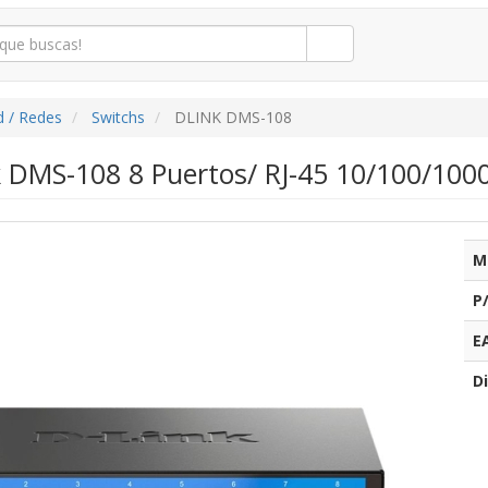
d / Redes
Switchs
DLINK DMS-108
k DMS-108 8 Puertos/ RJ-45 10/100/100
M
P
E
Di