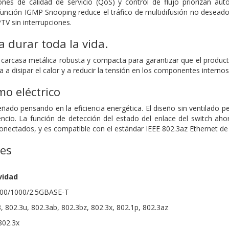
ones de calidad de servicio (QoS) y control de flujo priorizan a
 función IGMP Snooping reduce el tráfico de multidifusión no desead
PTV sin interrupciones.
 durar toda la vida.
 carcasa metálica robusta y compacta para garantizar que el produ
 a disipar el calor y a reducir la tensión en los componentes internos
o eléctrico
ñado pensando en la eficiencia energética. El diseño sin ventilado pe
encio. La función de detección del estado del enlace del switch ah
conectados, y es compatible con el estándar IEEE 802.3az Ethernet d
nes
vidad
/100/1000/2.5GBASE-T
, 802.3u, 802.3ab, 802.3bz, 802.3x, 802.1p, 802.3az
 802.3x