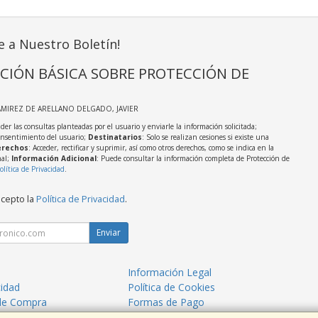
e a Nuestro Boletín!
CIÓN BÁSICA SOBRE PROTECCIÓN DE
AMIREZ DE ARELLANO DELGADO, JAVIER
der las consultas planteadas por el usuario y enviarle la información solicitada;
onsentimiento del usuario;
Destinatarios
: Solo se realizan cesiones si existe una
rechos
: Acceder, rectificar y suprimir, así como otros derechos, como se indica en la
nal;
Información Adicional
: Puede consultar la información completa de Protección de
olítica de Privacidad
.
acepto la
Política de Privacidad
.
Enviar
Información Legal
cidad
Política de Cookies
de Compra
Formas de Pago
mos?