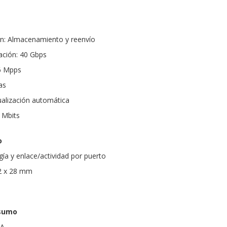
n: Almacenamiento y reenvío
ción: 40 Gbps
76 Mpps
as
alización automática
 Mbits
o
ía y enlace/actividad por puerto
2 x 28 mm
nsumo
 A