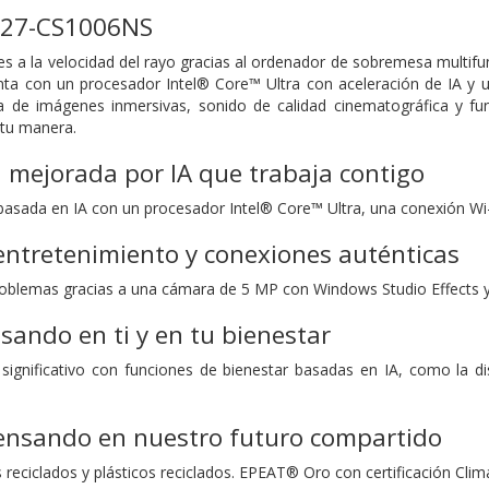
e 27-CS1006NS
s a la velocidad del rayo gracias al ordenador de sobremesa multif
nta con un procesador Intel® Core™ Ultra con aceleración de IA y
uta de imágenes inmersivas, sonido de calidad cinematográfica y f
a tu manera.
 mejorada por IA que trabaja contigo
basada en IA con un procesador Intel® Core™ Ultra, una conexión Wi-F
entretenimiento y conexiones auténticas
roblemas gracias a una cámara de 5 MP con Windows Studio Effects y
ando en ti y en tu bienestar
ignificativo con funciones de bienestar basadas en IA, como la dis
ensando en nuestro futuro compartido
reciclados y plásticos reciclados. EPEAT® Oro con certificación C