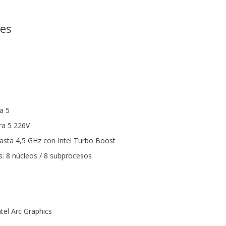
nes
ra 5
ra 5 226V
asta 4,5 GHz con Intel Turbo Boost
: 8 núcleos / 8 subprocesos
ntel Arc Graphics