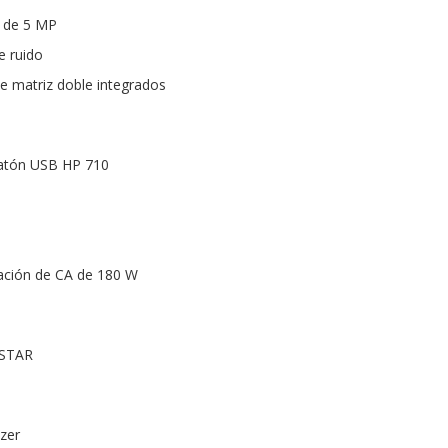
s de 5 MP
e ruido
de matriz doble integrados
ratón USB HP 710
ación de CA de 180 W
 STAR
zer