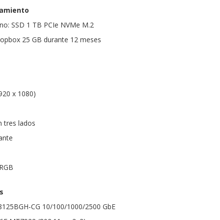
amiento
rno: SSD 1 TB PCIe NVMe M.2
Dropbox 25 GB durante 12 meses
1920 x 1080)
 tres lados
tante
sRGB
s
TL8125BGH-CG 10/100/1000/2500 GbE