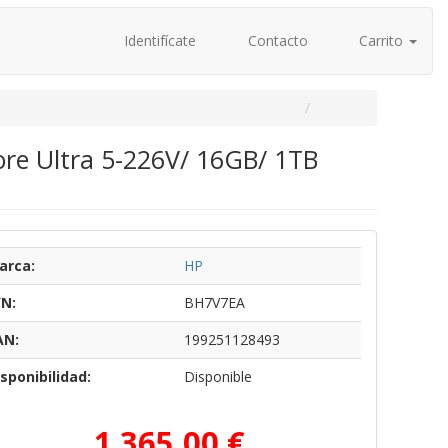
Identifícate
Contacto
Carrito
ore Ultra 5-226V/ 16GB/ 1TB
arca:
HP
/N:
BH7V7EA
AN:
199251128493
sponibilidad:
Disponible
1.365,00 €