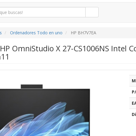
s
Ordenadores Todo en uno
HP BH7V7EA
e HP OmniStudio X 27-CS1006NS Intel C
n11
M
P
E
Di