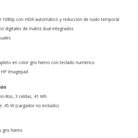
1080p con HDR automático y reducción de ruido temporal
s digitales de matriz dual integrados
duales
eto en color gris hierro con teclado numérico
r: HP Imagepad
ión
on-litio, 3 celdas, 41 Wh
e: 45 W (cargador no incluido)
y gris hierro