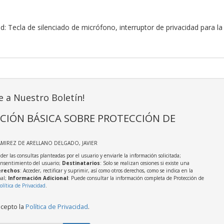
d: Tecla de silenciado de micrófono, interruptor de privacidad para
e a Nuestro Boletín!
CIÓN BÁSICA SOBRE PROTECCIÓN DE
AMIREZ DE ARELLANO DELGADO, JAVIER
der las consultas planteadas por el usuario y enviarle la información solicitada;
onsentimiento del usuario;
Destinatarios
: Solo se realizan cesiones si existe una
rechos
: Acceder, rectificar y suprimir, así como otros derechos, como se indica en la
nal;
Información Adicional
: Puede consultar la información completa de Protección de
olítica de Privacidad
.
acepto la
Política de Privacidad
.