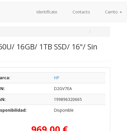
Identifícate
Contacto
Carrito
50U/ 16GB/ 1TB SSD/ 16"/ Sin
arca:
HP
/N:
D2GV7EA
AN:
199896320665
sponibilidad:
Disponible
969,00 €