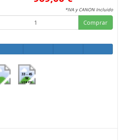
*IVA y CANON Incluido
Comprar
33 - 45
W
USB PD