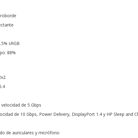
croborde
ectante
62.5% sRGB
rpo: 88%
2x2
5.4
n velocidad de 5 Gbps
locidad de 10 Gbps, Power Delivery, DisplayPort 1.4 y HP Sleep and 
do de auriculares y micrófono