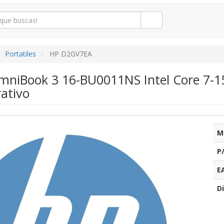
Portatiles
HP D2GV7EA
OmniBook 3 16-BU0011NS Intel Core 7-1
ativo
M
P
E
Di