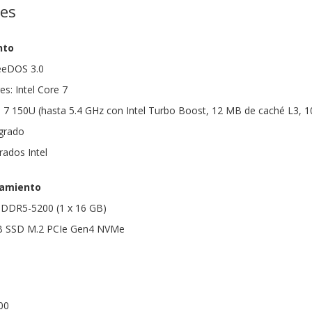
nes
nto
reeDOS 3.0
s: Intel Core 7
e 7 150U (hasta 5.4 GHz con Intel Turbo Boost, 12 MB de caché L3, 
egrado
rados Intel
amiento
DDR5-5200 (1 x 16 GB)
B SSD M.2 PCIe Gen4 NVMe
00