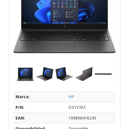
Marca:
HP
P/N:
D31V7AT
EAN:
199896416245
Disponibilidad:
Disponible