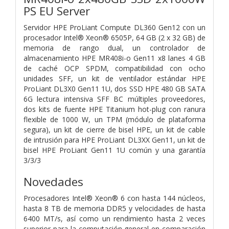
PS EU Server
Servidor HPE ProLiant Compute DL360 Gen12 con un
procesador Intel® Xeon® 6505P, 64 GB (2 x 32 GB) de
memoria de rango dual, un controlador de
almacenamiento HPE MR408i-o Gen11 x8 lanes 4 GB
de caché OCP SPDM, compatibilidad con ocho
unidades SFF, un kit de ventilador estándar HPE
ProLiant DL3X0 Gen11 1U, dos SSD HPE 480 GB SATA
6G lectura intensiva SFF BC múltiples proveedores,
dos kits de fuente HPE Titanium hot-plug con ranura
flexible de 1000 W, un TPM (módulo de plataforma
segura), un kit de cierre de bisel HPE, un kit de cable
de intrusión para HPE ProLiant DL3XX Gen11, un kit de
bisel HPE ProLiant Gen11 1U común y una garantía
3/3/3
Novedades
Procesadores Intel® Xeon® 6 con hasta 144 núcleos,
hasta 8 TB de memoria DDR5 y velocidades de hasta
6400 MT/s, así como un rendimiento hasta 2 veces
superior para la computación general en comparación