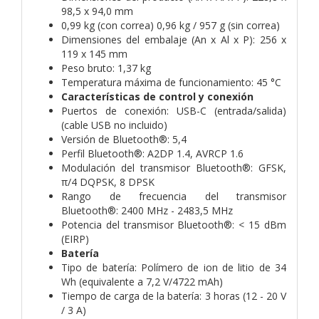
98,5 x 94,0 mm
0,99 kg (con correa) 0,96 kg / 957 g (sin correa)
Dimensiones del embalaje (An x Al x P): 256 x
119 x 145 mm
Peso bruto: 1,37 kg
Temperatura máxima de funcionamiento: 45 °C
Características de control y conexión
Puertos de conexión: USB-C (entrada/salida)
(cable USB no incluido)
Versión de Bluetooth®: 5,4
Perfil Bluetooth®: A2DP 1.4, AVRCP 1.6
Modulación del transmisor Bluetooth®: GFSK,
π/4 DQPSK, 8 DPSK
Rango de frecuencia del transmisor
Bluetooth®: 2400 MHz - 2483,5 MHz
Potencia del transmisor Bluetooth®: < 15 dBm
(EIRP)
Batería
Tipo de batería: Polímero de ion de litio de 34
Wh (equivalente a 7,2 V/4722 mAh)
Tiempo de carga de la batería: 3 horas (12 - 20 V
/ 3 A)