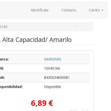
Identifícate
Contacto
Carrito
0166
 Alta Capacidad/ Amarilo
arca:
KARKEMIS
/N:
10040166
AN:
8435634600081
sponibilidad:
Disponible
6,89 €