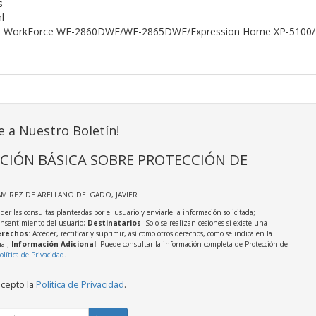
s
l
n: WorkForce WF-2860DWF/WF-2865DWF/Expression Home XP-5100/
e a Nuestro Boletín!
CIÓN BÁSICA SOBRE PROTECCIÓN DE
AMIREZ DE ARELLANO DELGADO, JAVIER
der las consultas planteadas por el usuario y enviarle la información solicitada;
onsentimiento del usuario;
Destinatarios
: Solo se realizan cesiones si existe una
rechos
: Acceder, rectificar y suprimir, así como otros derechos, como se indica en la
nal;
Información Adicional
: Puede consultar la información completa de Protección de
olítica de Privacidad
.
acepto la
Política de Privacidad
.