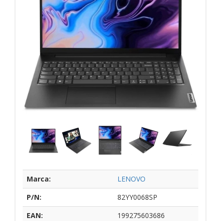
Marca:
LENOVO
P/N:
82YY0068SP
EAN:
199275603686