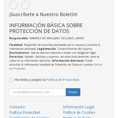
¡Suscríbete a Nuestro Boletín!
INFORMACIÓN BÁSICA SOBRE
PROTECCIÓN DE DATOS
Responsable
: RAMIREZ DE ARELLANO DELGADO, JAVIER
Finalidad
: Responder las consultas planteadas por el usuario y enviarle la
información solicitada;
Legitimación
: Consentimiento del usuario;
Destinatarios
: Solo se realizan cesiones si existe una obligación legal;
Derechos
: Acceder, rectificar y suprimir, así como otros derechos, como se
indica en la información adicional;
Información Adicional
: Puede
consultar la información completa de Protección de Datos en nuestra
Política
de Privacidad
.
He leído y acepto la
Política de Privacidad
.
Enviar
Contacto
Información Legal
Política Privacidad
Política de Cookies
Condiciones de Compra
Formas de Pago