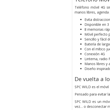
Teléfono móvil 4G sin
manos libres, agenda 
Evita distraccio
Disponible en 3
8 memorias ráp
Móvil perfecto p
Sencillo y fácil 
Batería de larga
Con el mítico ju
Conexión 4G
Linterna, radio
Manos libres y 
Diseño inspirad
De vuelta a l
SPC WILD es el móvil q
Pensado para evitar la
SPC WILD es un móvil
vez… o desconectar m