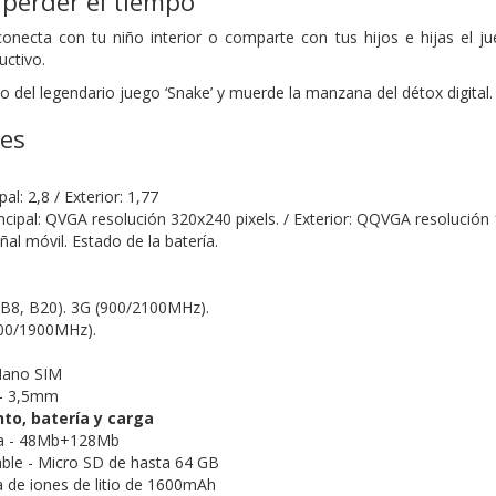
perder el tiempo
conecta con tu niño interior o comparte con tus hijos e hijas el j
uctivo.
to del legendario juego ‘Snake’ y muerde la manzana del détox digital.
nes
al: 2,8 / Exterior: 1,77
ncipal: QVGA resolución 320x240 pixels. / Exterior: QQVGA resolución 
ñal móvil. Estado de la batería.
 B8, B20). 3G (900/2100MHz).
00/1900MHz).
 Nano SIM
 - 3,5mm
o, batería y carga
na - 48Mb+128Mb
ble - Micro SD de hasta 64 GB
a de iones de litio de 1600mAh