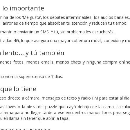
 lo importante
ina de los ‘Me gusta’, los debates interminables, los audios banales,
 ladrones de tiempo que absorben tu atención y reducen tu tiempo.
lamarán o enviarán un SMS. Y tú, sin problema les escucharás.
ividad 4G, lo que asegura una mayor cobertura móvil, conexión y mej
a lento… y tú también
menos fotos, menos emails, menos chats y ninguna compra online 
utonomía superextensa de 7 días.
que lo tiene
so directo a cámara, mensajes de texto y radio FM para estar al día 
as llaves o la pieza del puzzle que cayó debajo de la cama, calculado
alarma para no llegar tarde a ese encuentro, manos libres para seg
uién llama sin tener que abrir la tapa.