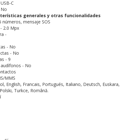
 USB-C
- No
terísticas generales y otras funcionalidades
 5 números, mensaje SOS
- 2.0 Mpx
a -
tas - No
ctas - No
s - 9
 audífonos - No
ontactos
SMS/MMS
l, English, Francais, Portugués, Italiano, Deutsch, Euskara,
 Polski, Turkce, Română.
í