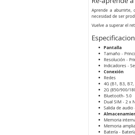
Re-aprende a 
Aprende a aburrirte, 
necesidad de ser prod
Vuelve a superar el re
Especificacio
Pantalla
Tamaño - Princip
Resolución - Pri
Indicadores - Se
Conexión
Redes
4G (B1, B3, B7,
2G (850/900/18
Bluetooth- 5.0
Dual SIM - 2 x
Salida de audio
Almacenamient
Memoria inter
Memoria amplia
Batería - Baterí