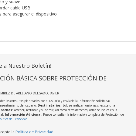
ado y suave
uardar cable USB
 para asegurar el dispositivo
e a Nuestro Boletín!
CIÓN BÁSICA SOBRE PROTECCIÓN DE
AMIREZ DE ARELLANO DELGADO, JAVIER
der las consultas planteadas por el usuario y enviarle la información solicitada;
onsentimiento del usuario;
Destinatarios
: Solo se realizan cesiones si existe una
rechos
: Acceder, rectificar y suprimir, así como otros derechos, como se indica en la
nal;
Información Adicional
: Puede consultar la información completa de Protección de
olítica de Privacidad
.
acepto la
Política de Privacidad
.