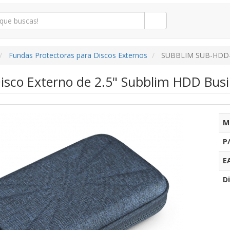
Fundas Protectoras para Discos Externos
SUBBLIM SUB-HDD
isco Externo de 2.5" Subblim HDD Busi
M
P
E
Di