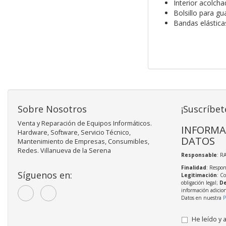
Interior acolch
Bolsillo para g
Bandas elásticas
Sobre Nosotros
¡Suscríbet
Venta y Reparación de Equipos Informáticos.
INFORMA
Hardware, Software, Servicio Técnico,
DATOS
Mantenimiento de Empresas, Consumibles,
Redes. Villanueva de la Serena
Responsable
: R
Finalidad
: Respon
Síguenos en:
Legitimación
: C
obligación legal;
De
información adicio
Datos en nuestra
P
He leído y 