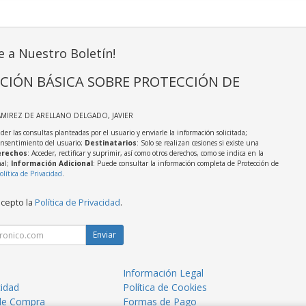
e a Nuestro Boletín!
CIÓN BÁSICA SOBRE PROTECCIÓN DE
AMIREZ DE ARELLANO DELGADO, JAVIER
der las consultas planteadas por el usuario y enviarle la información solicitada;
onsentimiento del usuario;
Destinatarios
: Solo se realizan cesiones si existe una
rechos
: Acceder, rectificar y suprimir, así como otros derechos, como se indica en la
nal;
Información Adicional
: Puede consultar la información completa de Protección de
olítica de Privacidad
.
acepto la
Política de Privacidad
.
Enviar
Información Legal
cidad
Política de Cookies
de Compra
Formas de Pago