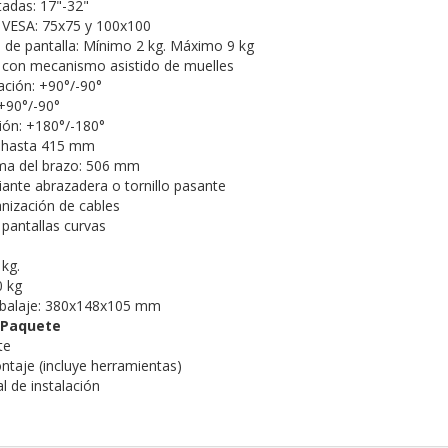
tadas: 17"-32"
 VESA: 75x75 y 100x100
de pantalla: Mínimo 2 kg. Máximo 9 kg
 con mecanismo asistido de muelles
ación: +90°/-90°
 +90°/-90°
ión: +180°/-180°
e hasta 415 mm
ma del brazo: 506 mm
iante abrazadera o tornillo pasante
nización de cables
pantallas curvas
 kg.
0 kg
balaje: 380x148x105 mm
 Paquete
te
ontaje (incluye herramientas)
l de instalación