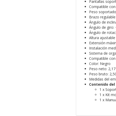
Pantallas sopor
Compatible con
Peso soportado 
Brazo regulable
Ángulo de inclin
Ángulo de giro:
Ángulo de rotac
Altura ajustabl
Extensión máxi
Instalación med
Sistema de orga
Compatible con 
Color: Negro
Peso neto: 2,17
Peso bruto: 2,5
Medidas del em
Contenido del
1 x Sopor
1 x Kit m
1 x Manua