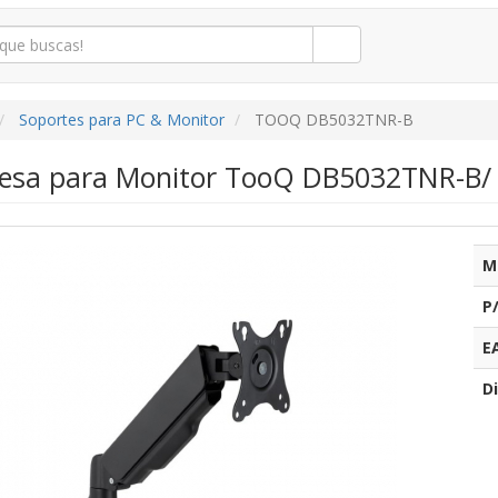
Soportes para PC & Monitor
TOOQ DB5032TNR-B
esa para Monitor TooQ DB5032TNR-B/ Gi
M
P
E
Di