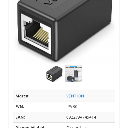
Marca:
VENTION
P/N:
IPVB0
EAN:
6922794745414
Disponibilidad:
Disponible