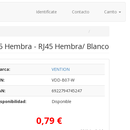
Identifícate
Contacto
Carrito
5 Hembra - RJ45 Hembra/ Blanco
arca:
VENTION
/N:
VDD-B07-W
AN:
6922794745247
sponibilidad:
Disponible
0,79 €