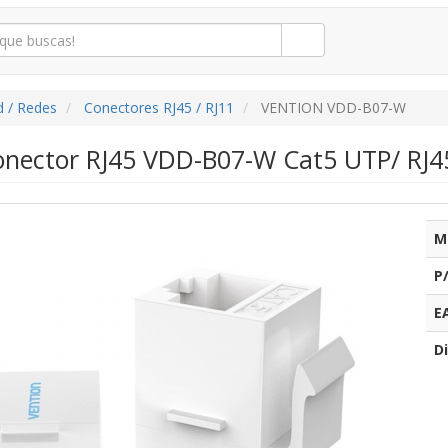
d / Redes
Conectores RJ45 / RJ11
VENTION VDD-B07-W
nector RJ45 VDD-B07-W Cat5 UTP/ RJ4
M
P
E
Di