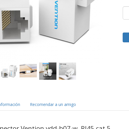
nformación
Recomendar a un amigo
ector Vention vdd-b07-w, RJ45 cat.5