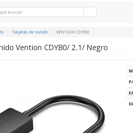
es
Tarjetas de sonido
VENTION CDYB0
onido Vention CDYB0/ 2.1/ Negro
M
P
E
Di