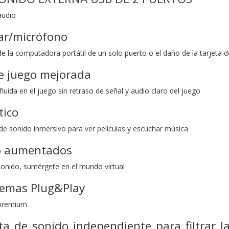
audio
ar/micrófono
e la computadora portátil de un solo puerto o el daño de la tarjeta d
de juego mejorada
uida en el juego sin retraso de señal y audio claro del juego
tico
 de sonido inmersivo para ver películas y escuchar música
io aumentados
 sonido, sumérgete en el mundo virtual
temas Plug&Play
 premium
ta de sonido independiente para filtrar l