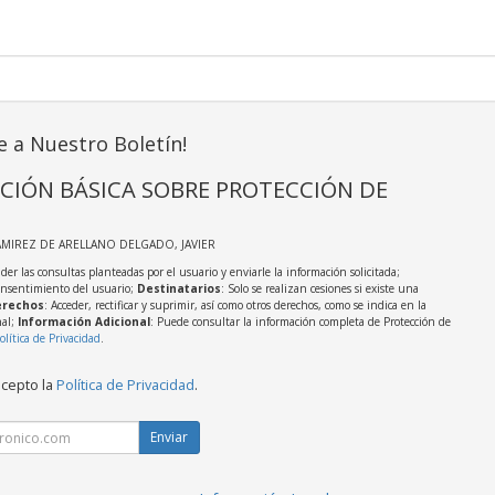
e a Nuestro Boletín!
CIÓN BÁSICA SOBRE PROTECCIÓN DE
AMIREZ DE ARELLANO DELGADO, JAVIER
der las consultas planteadas por el usuario y enviarle la información solicitada;
onsentimiento del usuario;
Destinatarios
: Solo se realizan cesiones si existe una
rechos
: Acceder, rectificar y suprimir, así como otros derechos, como se indica en la
nal;
Información Adicional
: Puede consultar la información completa de Protección de
olítica de Privacidad
.
acepto la
Política de Privacidad
.
Enviar