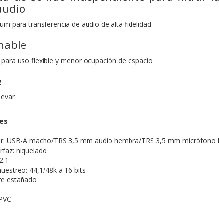
 audio
um para transferencia de audio de alta fidelidad
nable
 para uso flexible y menor ocupación de espacio
e
levar
nes
or: USB-A macho/TRS 3,5 mm audio hembra/TRS 3,5 mm micrófono
rfaz: niquelado
2.1
uestreo: 44,1/48k a 16 bits
re estañado
 PVC