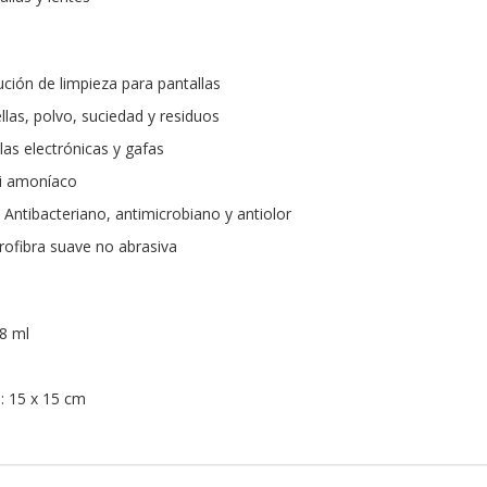
ución de limpieza para pantallas
ellas, polvo, suciedad y residuos
las electrónicas y gafas
ni amoníaco
Antibacteriano, antimicrobiano y antiolor
rofibra suave no abrasiva
 8 ml
: 15 x 15 cm