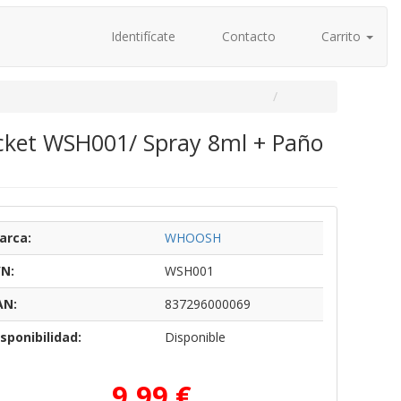
Identifícate
Contacto
Carrito
Pocket WSH001/ Spray 8ml + Paño
arca:
WHOOSH
/N:
WSH001
AN:
837296000069
sponibilidad:
Disponible
9,99 €