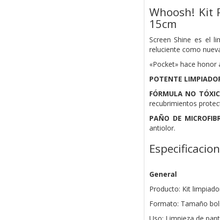
Whoosh! Kit P
15cm
Screen Shine es el li
reluciente como nueva
«Pocket» hace honor a
POTENTE LIMPIADOR
FÓRMULA NO TÓXIC
recubrimientos protec
PAÑO DE MICROFIB
antiolor.
Especificacio
General
Producto: Kit limpiado
Formato: Tamaño bols
Uso: Limpieza de panta