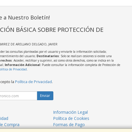
e a Nuestro Boletín!
CIÓN BÁSICA SOBRE PROTECCIÓN DE
AMIREZ DE ARELLANO DELGADO, JAVIER
der las consultas planteadas por el usuario y enviarle la información solicitada;
onsentimiento del usuario;
Destinatarios
: Solo se realizan cesiones si existe una
rechos
: Acceder, rectificar y suprimir, así como otros derechos, como se indica en la
nal;
Información Adicional
: Puede consultar la información completa de Protección de
olítica de Privacidad
.
acepto la
Política de Privacidad
.
Enviar
Información Legal
cidad
Política de Cookies
de Compra
Formas de Pago
mos?