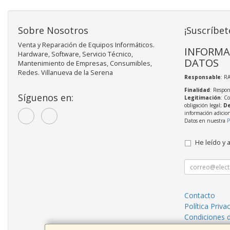
Sobre Nosotros
¡Suscríbet
Venta y Reparación de Equipos Informáticos.
INFORMA
Hardware, Software, Servicio Técnico,
DATOS
Mantenimiento de Empresas, Consumibles,
Redes. Villanueva de la Serena
Responsable
: R
Finalidad
: Respon
Síguenos en:
Legitimación
: C
obligación legal;
De
información adicio
Datos en nuestra
P
He leído y 
Contacto
Política Priva
Condiciones 
¿Quienes So