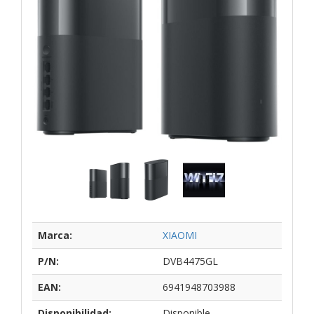
Marca:
XIAOMI
P/N:
DVB4475GL
EAN:
6941948703988
Disponibilidad:
Disponible