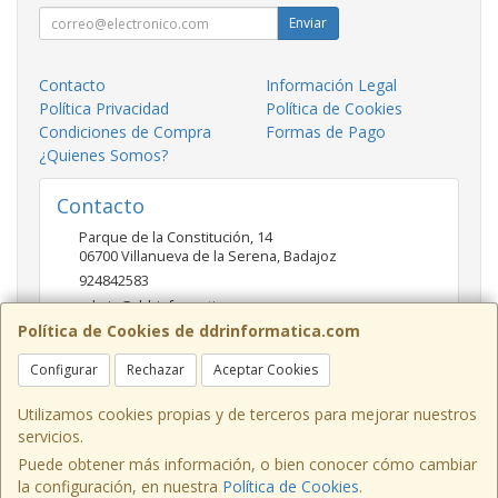
Enviar
Contacto
Información Legal
Política Privacidad
Política de Cookies
Condiciones de Compra
Formas de Pago
¿Quienes Somos?
Contacto
Parque de la Constitución, 14
06700
Villanueva de la Serena
,
Badajoz
924842583
admin@ddrinformatica.com
Política de Cookies de ddrinformatica.com
Configurar
Rechazar
Aceptar Cookies
Horario
Mañanas 9.30 - 14 Tardes 17 - 20
Utilizamos cookies propias y de terceros para mejorar nuestros
servicios.
Puede obtener más información, o bien conocer cómo cambiar
la configuración, en nuestra
Política de Cookies
.
, , , , España. - C.I.F.: 53260680V - Tfno: